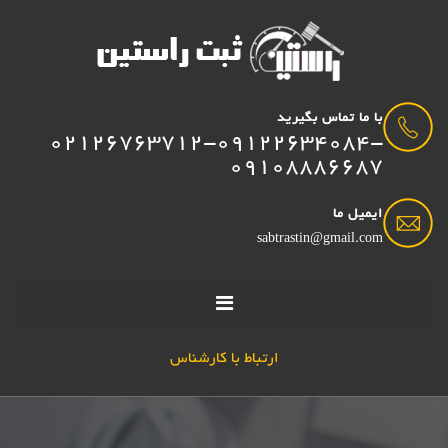
با ما تماس بگیرید
02126763712-09122634084-
09108886687
ایمیل ما
sabtrastin@gmail.com
ارتباط با کارشناس