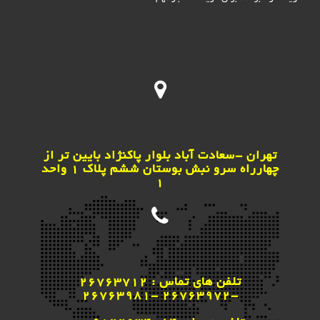
تهران -سعادت آباد بلوار پاکنژاد بایین تر از
چهارراه سرو نبش بوستان ششم پلاک 1 واحد
1
تلفن های تماس : 26763712
-26763972 -26763981