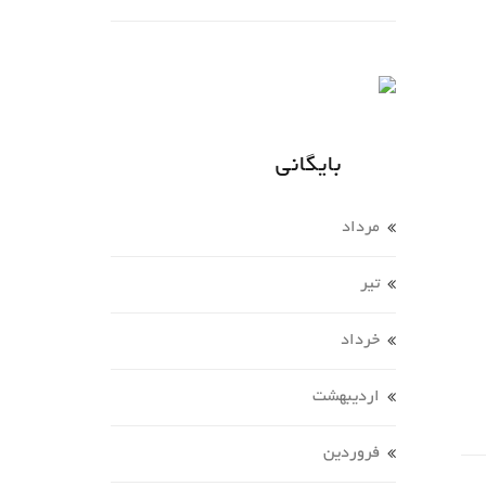
بایگانی
مرداد
تير
خرداد
ارديبهشت
فروردين