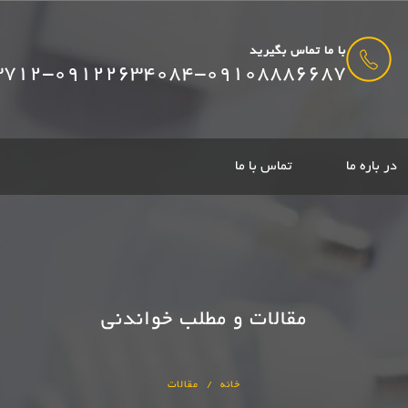
با ما تماس بگیرید
3712-09122634084-09108886687
در باره ما
تماس با ما
مقالات و مطلب خواندنی
خانه
مقالات