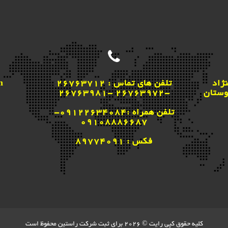
ژاد
تلفن های تماس : 26763712
m
وستان
-26763972 -26763981
تلفن همراه :09122634084-
09108886687
فکس : 89774091
کلیه حقوق کپی رایت © 2026 برای ثبت شرکت راستین محفوظ است