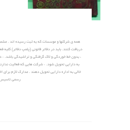
همه ی شرکتها و موسسات که به ثبت رسیده اند . مشمول ق
دریافت کنند. باید در دفاتر قانونی (پلمپ دفاتر) کلیه فع
، بدون خط خوردگی و لاک گرفتگی و تراشیدگی باشد. * دفا
به دارایی تحویل شود. * شرکت هایی که فعالیت ندارند 
رسمی تاسیس 3.کپی روزنامه آخرین تغییرات 4.مهر ش