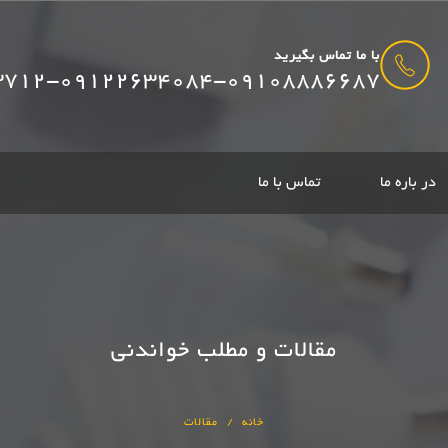
با ما تماس بگیرید
3712-09122634084-09108886687
در باره ما
تماس با ما
مقالات و مطلب خواندنی
خانه
مقالات