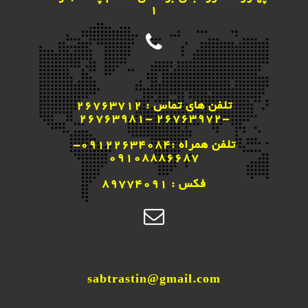
1
تلفن های تماس : 26763712
-26763972 -26763981
تلفن همراه :09122634084-
09108886687
فکس : 89774091
sabtrastin@gmail.com