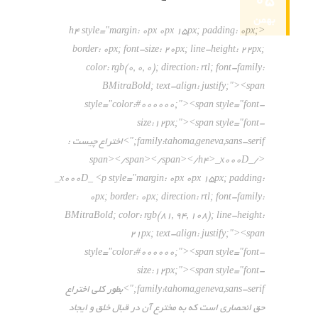
05
بهمن
<h4 style="margin: 0px 0px 15px; padding: 0px;
border: 0px; font-size: 20px; line-height: 22px;
color: rgb(0, 0, 0); direction: rtl; font-family:
BMitraBold; text-align: justify;"><span
style="color:#000000;"><span style="font-
size:12px;"><span style="font-
family:tahoma,geneva,sans-serif;">اختراع چیست :
</span></span></span></h4>_x000D_
_x000D_ <p style="margin: 0px 0px 15px; padding:
0px; border: 0px; direction: rtl; font-family:
BMitraBold; color: rgb(81, 94, 108); line-height:
21px; text-align: justify;"><span
style="color:#000000;"><span style="font-
size:12px;"><span style="font-
family:tahoma,geneva,sans-serif;">بطور کلی اختراع
حق انحصاری است که به مخترع آن در قبال خلق و ایجاد