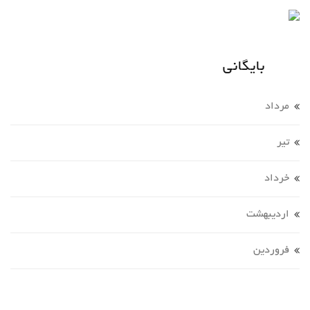
بایگانی
مرداد
تير
خرداد
ارديبهشت
فروردين