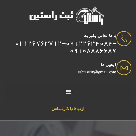
با ما تماس بگیرید
02126763712-09122634084-
09108886687
ایمیل ما
sabtrastin@gmail.com
ارتباط با کارشناس